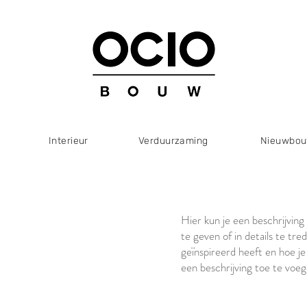
Interieur
Verduurzaming
Nieuwbo
Hier kun je een beschrijving
te geven of in details te tre
geïnspireerd heeft en hoe j
een beschrijving toe te voeg