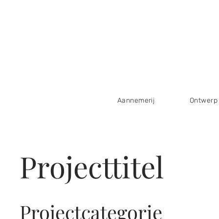
Aannemerij
Ontwerp
Projecttitel
Projectcategorie