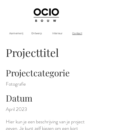
Aannemerij
Ontwerp
Interieur
Contact
Projecttitel
Projectcategorie
Fotografie
Datum
April 2023
Hier kun je een beschrijving van je project
geven. Je kunt zelf kiezen om een kort